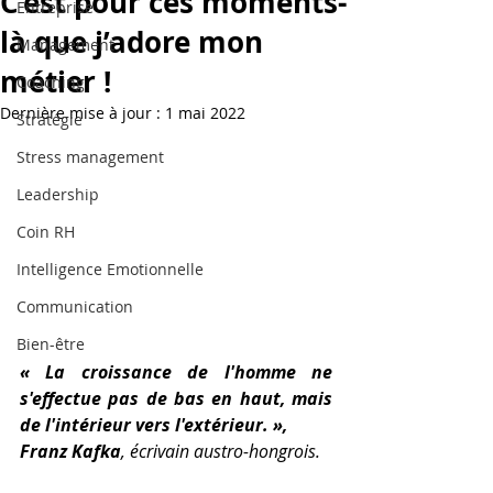
C’est pour ces moments-
Entreprise
là que j’adore mon
Management
métier !
Coaching
Dernière mise à jour :
1 mai 2022
Stratégie
Stress management
Leadership
Coin RH
Intelligence Emotionnelle
Communication
Bien-être
« La croissance de l'homme ne 
s'effectue pas de bas en haut, mais 
de l'intérieur vers l'extérieur. », 
Franz Kafka
, écrivain austro-hongrois.