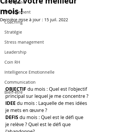
Créez votre meilleur
Entreprise
mois !
Management
Dernière mise à jour :
15 juil. 2022
Coaching
Stratégie
Stress management
Leadership
Coin RH
Intelligence Emotionnelle
Communication
OBJECTIF
 du mois : Quel est l'objectif 
Bien-être
principal sur lequel je me concentre ?
IDEE
 du mois : Laquelle de mes idées 
je mets en œuvre ?
DEFIS
 du mois : Quel est le défi que 
je relève ? Quel est le défi que 
j’abandonne?