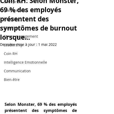
Coin RH: Selon Monster,
Entreprise
69 % des employés
Management
présentent des
Coaching
symptômes de burnout
Stratégie
lorsque...
Stress management
Dernière mise à jour :
1 mai 2022
Leadership
Coin RH
Intelligence Emotionnelle
Communication
Bien-être
Selon Monster, 69 % des employés 
présentent des symptômes de 