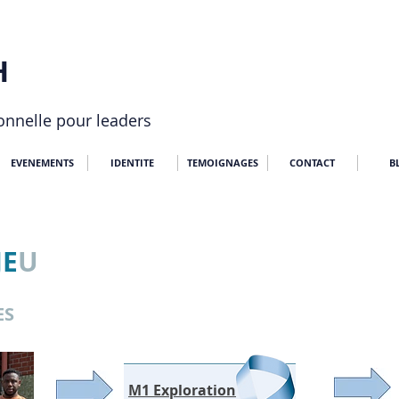
​
onnelle pour leaders
EVENEMENTS
IDENTITE
TEMOIGNAGES
CONTACT
B
JE
U
ES
M1 Exploration