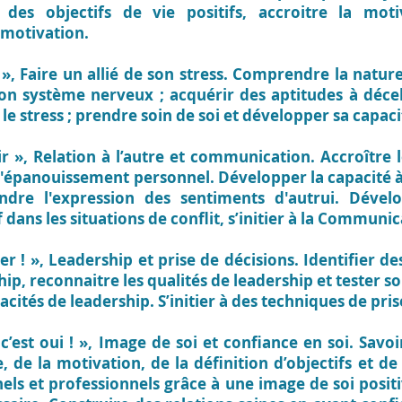
 des objectifs de vie positifs, accroitre la moti
 motivation.
 »,
Faire un allié de son stress. Comprendre la natur
on système nerveux ; acquérir des aptitudes à déc
 stress ; prendre soin de soi et développer sa capacit
ir »,
Relation à l’autre et communication. Accroître
'épanouissement personnel. Développer la capacité 
dre l'expression des sentiments d'autrui. Déve
ans les situations de conflit, s’initier à la Communic
er ! »,
Leadership et prise de décisions. Identifier des
, reconnaitre les qualités de leadership et tester so
cités de leadership. S’initier à des techniques de pris
c’est oui ! »,
Image de soi et confiance en soi. Savoir
 de la motivation, de la définition d’objectifs et de
nels et professionnels grâce à une image de soi positi