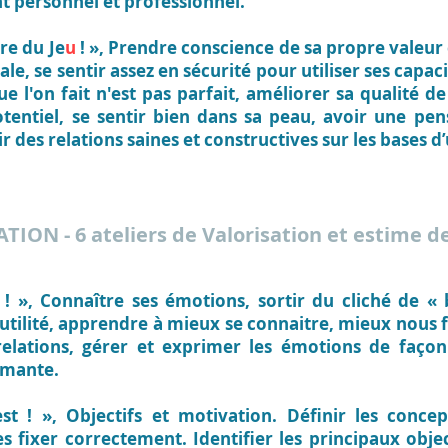
t personnel et professionnel.
tre du Je
u
! »,
Prendre conscience de sa propre valeur 
e, se sentir assez en sécurité pour utiliser ses capaci
e l'on fait n'est pas parfait, améliorer sa qualité de
otentiel, se sentir bien dans sa peau, avoir une pe
ir des relations saines et constructives sur les bases 
SATION
- 6 ateliers de Valorisation et estime de
 ! »,
Connaître ses émotions, sortir du cliché de 
utilité, apprendre à mieux se connaitre, mieux nous
relations, gérer et exprimer les émotions de faço
rmante.
st ! »,
Objectifs et motivation. Définir les concep
s fixer correctement. Identifier les principaux object