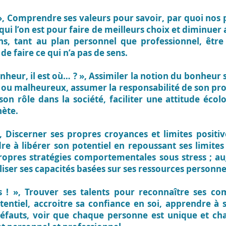
»,
Comprendre ses valeurs pour savoir, par quoi nos p
qui l’on est pour faire de meilleurs choix et diminuer ai
sions, tant au plan personnel que professionnel, êtr
de faire ce qui n’a pas de sens.
onheur, il est où… ? »,
Assimiler la notion du bonheur 
u malheureux, assumer la responsabilité de son propr
 son rôle dans la société, faciliter une attitude éco
nète.
, Discerner ses propres croyances et limites positiv
e à libérer son potentiel en repoussant ses limite
 propres stratégies comportementales sous stress ; a
liser ses capacités basées sur ses ressources personne
s ! »,
Trouver ses talents pour reconnaître ses com
tentiel, accroitre sa confiance en soi, apprendre à 
défauts, voir que chaque personne est unique et cha