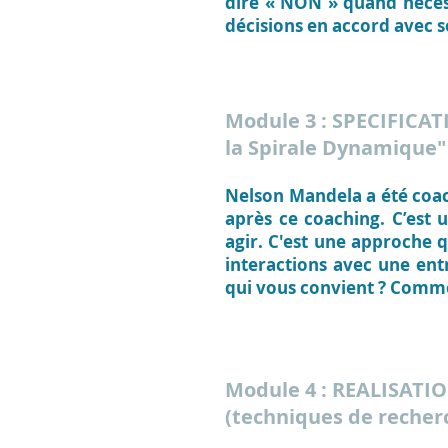
dire « NON » quand nécess
décisions en accord avec s
Module 3 : SPECIFICA
la Spirale Dynamique"
Nelson Mandela a été coa
après ce coaching.
C’est 
agir. C'est une approche 
interactions avec une ent
qui vous convient ? Comme
Module 4 : REALISATI
(techniques de recher