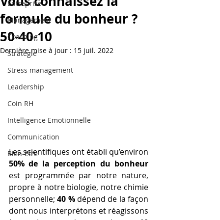
Vous connaissez la
Entreprise
formule du bonheur ?
Management
50-40-10
Coaching
Dernière mise à jour :
15 juil. 2022
Stratégie
Stress management
Leadership
Coin RH
Intelligence Emotionnelle
Communication
Les scientifiques ont établi qu’environ 
Bien-être
50% de la perception du bonheur
est programmée par notre nature, 
propre à notre biologie, notre chimie 
personnelle; 
40 % 
dépend de la façon 
dont nous interprétons et réagissons 