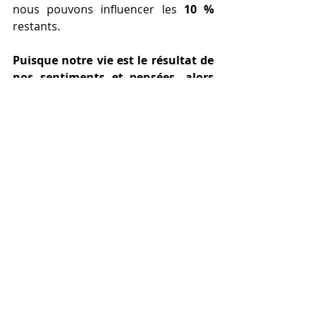
nous pouvons influencer les 
10 % 
restants.
Puisque notre vie est le résultat de 
nos sentiments et pensées, alors 
nous pouvons changer notre 
histoire en travaillant sur nos 
sentiments et pensées. 
Natalia Douliez
,
 Fondatrice de CEO 
COACH
Crédit image: Yandex.ru
Bien-être