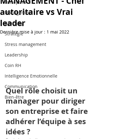
MANAGEMENT - Chef
Entreprise
autoritaire vs Vrai
Management
leader
Coaching
Dernière mise à jour :
1 mai 2022
Stratégie
Stress management
Leadership
Coin RH
Intelligence Emotionnelle
Communication
Quel rôle choisit un 
Bien-être
manager pour diriger 
son entreprise et faire 
adhérer l’équipe à ses 
idées ? 