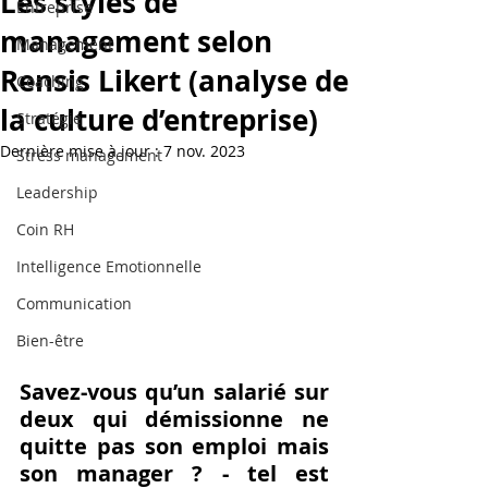
Les styles de
Entreprise
management selon
Management
Rensis Likert (analyse de
Coaching
la culture d’entreprise)
Stratégie
Dernière mise à jour :
7 nov. 2023
Stress management
Leadership
Coin RH
Intelligence Emotionnelle
Communication
Bien-être
Savez-vous qu’un salarié sur 
deux qui démissionne ne 
quitte pas son emploi mais 
son manager ? - tel est 